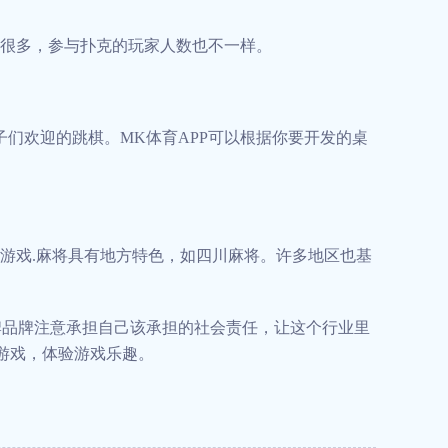
也很多，参与扑克的玩家人数也不一样。
们欢迎的跳棋。MK体育APP可以根据你要开发的桌
游戏.麻将具有地方特色，如四川麻将。许多地区也基
牌品牌注意承担自己该承担的社会责任，让这个行业里
游戏，体验游戏乐趣。