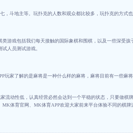
憋七，斗地主等。玩扑克的人数和观众都比较多，玩扑克的方式
棋类游戏包括我们每天接触的国际象棋和围棋，以及一些深受孩子
测试人员测试游戏。
PP玩家了解的是麻将是一种什么样的麻将，麻将目前有一些麻将
玩家流动性低，认真经营必然会达到一个平稳的状态，只要做棋
MK体育官网、MK体育APP欢迎大家前来平台体验不同的棋牌