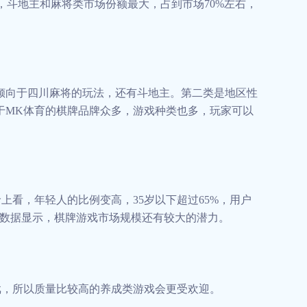
，斗地主和麻将类市场份额最大，占到市场70%左右，
。
倾向于四川麻将的玩法，还有斗地主。第二类是地区性
于MK体育的棋牌品牌众多，游戏种类也多，玩家可以
看，年轻人的比例变高，35岁以下超过65%，用户
研数据显示，棋牌游戏市场规模还有较大的潜力。
戏，所以质量比较高的养成类游戏会更受欢迎。