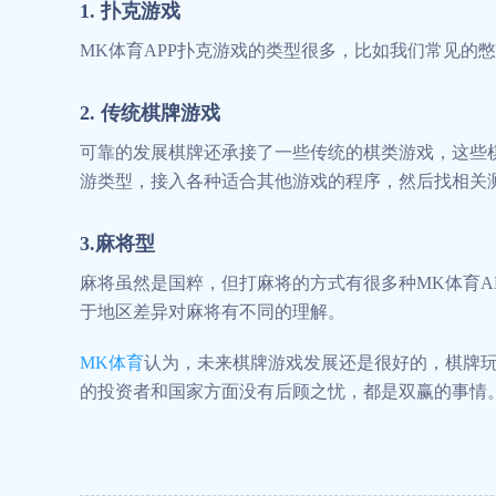
1. 扑克游戏
MK体育APP扑克游戏的类型很多，比如我们常见的
2. 传统棋牌游戏
可靠的发展棋牌还承接了一些传统的棋类游戏，这些
游类型，接入各种适合其他游戏的程序，然后找相关
3.麻将型
麻将虽然是国粹，但打麻将的方式有很多种MK体育A
于地区差异对麻将有不同的理解。
MK体育
认为，未来棋牌游戏发展还是很好的，棋牌
的投资者和国家方面没有后顾之忧，都是双赢的事情。