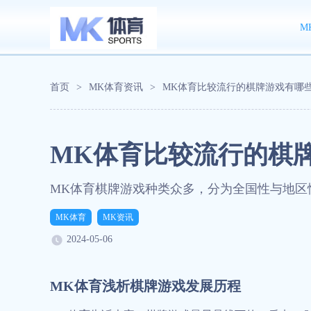
M
首页
>
MK体育资讯
>
MK体育比较流行的棋牌游戏有哪
MK体育比较流行的棋
MK体育棋牌游戏种类众多，分为全国性与地区
MK体育
MK资讯
2024-05-06
MK体育浅析棋牌游戏发展历程