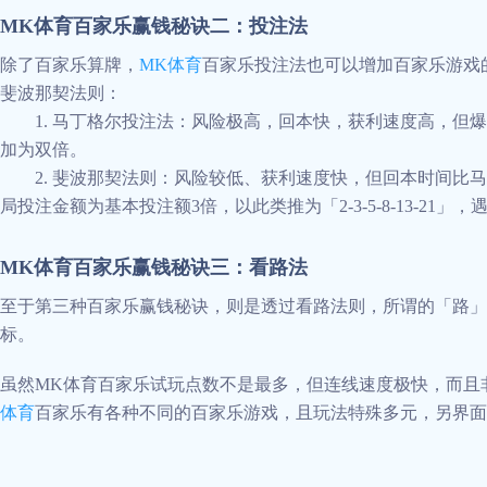
MK体育百家乐赢钱秘诀二：投注法
除了百家乐算牌，
MK体育
百家乐投注法也可以增加百家乐游戏
斐波那契法则：
1. 马丁格尔投注法：风险极高，回本快，获利速度高，
加为双倍。
2. 斐波那契法则：风险较低、获利速度快，但回本时间
局投注金额为基本投注额3倍，以此类推为「2-3-5-8-13-21
MK体育百家乐赢钱秘诀三：看路法
至于第三种百家乐赢钱秘诀，则是透过看路法则，所谓的「路」
标。
虽然MK体育百家乐试玩点数不是最多，但连线速度极快，而且
体育
百家乐有各种不同的百家乐游戏，且玩法特殊多元，另界面